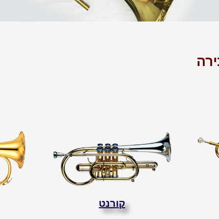
רה
קורנט