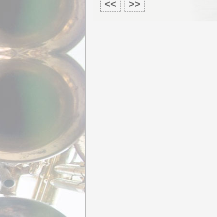
>>
<<