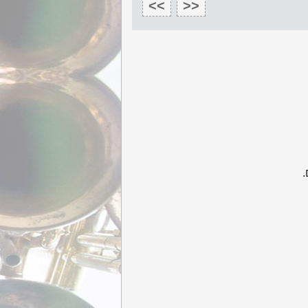
>>
<<
.